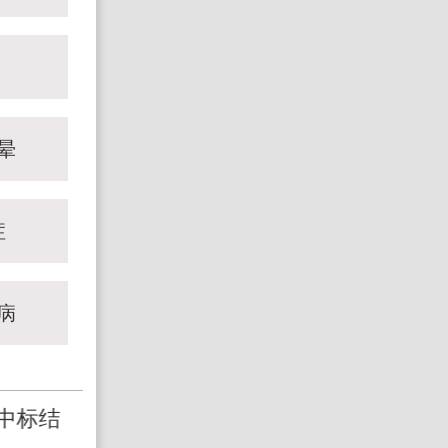
晕
症
病
中标结
不停挤眉弄眼 原来是得了这个病