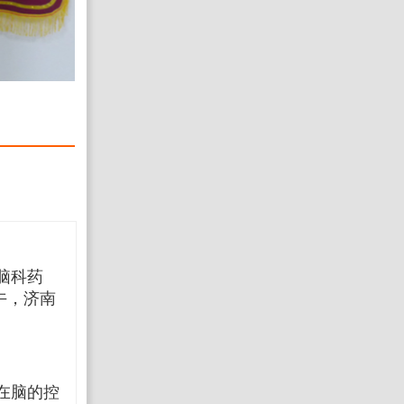
脑科药
午，济南
在脑的控