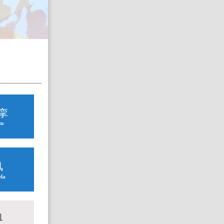
挛
sm
风
ela
血