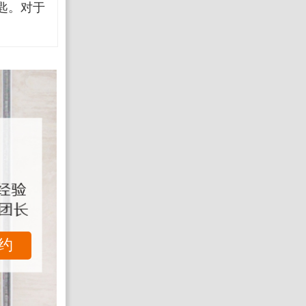
匙。对于
约