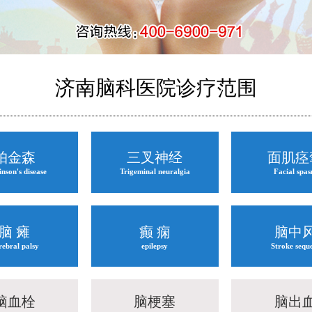
济南脑科医院诊疗范围
帕金森
三叉神经
面肌痉
nson's disease
Trigeminal neuralgia
Facial spa
脑 瘫
癫 痫
脑中
rebral palsy
epilepsy
Stroke sequ
脑血栓
脑梗塞
脑出