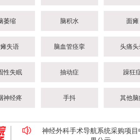
脑萎缩
脑积水
面瘫
偏瘫失语
脑血管痉挛
头痛头
固性失眠
抽动症
躁狂
咽神经疼
手抖
其他脑
联合打造脑科
神经外科手术导航系统采购项目